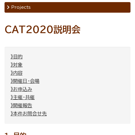
Projects
CAT2020説明会
》目的
》対象
》内容
》開催日・会場
》お申込み
》主催・共催
》開催報告
》本件お問合せ先