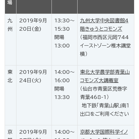
場
九
2019年9月
13:30～
九州大学中央図書館4
州
20日(金)
15:30
階きゅうとコモンズ
開場
（福岡市西区元岡744
13:00
イーストゾーン椎木講堂
横）
東
2019年9月
14:00～
東北大学農学部青葉山
北
24日(火)
16:00
コモンズ大講義室
開場
（仙台市青葉区荒巻字
13:30
青葉468-1）
地下鉄「青葉山駅」南１
出口をご利用ください
京
2019年9月
14:00～
京都大学国際科学イノ