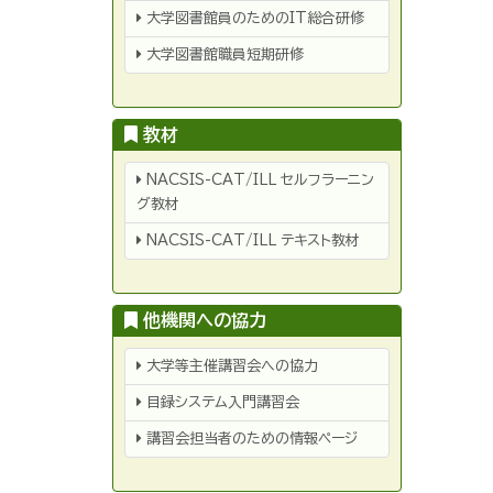
大学図書館員のためのIT総合研修
大学図書館職員短期研修
教材
教
NACSIS-CAT/ILL セルフラーニン
材
グ教材
NACSIS-CAT/ILL テキスト教材
他機関への協力
他
大学等主催講習会への協力
機
関
目録システム入門講習会
へ
の
協
講習会担当者のための情報ページ
力