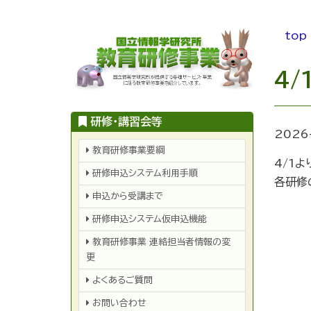
メ
イ
top
ン
コ
4
ン
テ
ン
研修・講習会等
2026
ツ
研
教育研修事業要綱
修・
に
4/1
講
研修申込システム利用手順
習
移
各研修
会
動
等
申込から受講まで
研修申込システム仮申込機能
教育研修事業 連絡担当者情報の変
更
よくあるご質問
お問い合わせ