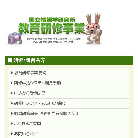
メ
イ
ン
コ
ン
テ
ン
研修・講習会等
ツ
研
に
教育研修事業要綱
修・
移
講
研修申込システム利用手順
習
動
会
等
申込から受講まで
研修申込システム仮申込機能
教育研修事業 連絡担当者情報の変更
よくあるご質問
お問い合わせ