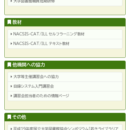
大学図書館職員短期研修
教材
教
NACSIS-CAT/ILL セルフラーニング教材
材
NACSIS-CAT/ILL テキスト教材
他機関への協力
他
大学等主催講習会への協力
機
関
目録システム入門講習会
へ
の
協
講習会担当者のための情報ページ
力
その他
そ
平成19年度国立大学図書館協会シンポジウム「若きライブラリア