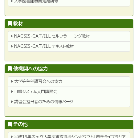
大学図書館職員短期研修
教材
教
NACSIS-CAT/ILL セルフラーニング教材
材
NACSIS-CAT/ILL テキスト教材
他機関への協力
他
大学等主催講習会への協力
機
関
目録システム入門講習会
へ
の
協
講習会担当者のための情報ページ
力
その他
そ
平成19年度国立大学図書館協会シンポジウム「若きライブラリア