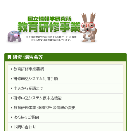
メ
イ
ン
コ
ン
テ
ン
研修・講習会等
ツ
研
に
教育研修事業要綱
修・
移
講
研修申込システム利用手順
習
動
会
等
申込から受講まで
研修申込システム仮申込機能
教育研修事業 連絡担当者情報の変更
よくあるご質問
お問い合わせ